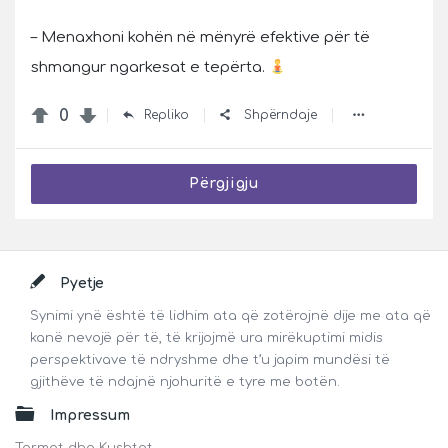
– Menaxhoni kohën në mënyrë efektive për të
shmangur ngarkesat e tepërta.
0
Repliko
Shpërndaje
Përgjigju
Footer
Pyetje
Synimi ynë është të lidhim ata që zotërojnë dije me ata që
kanë nevojë për të, të krijojmë ura mirëkuptimi midis
perspektivave të ndryshme dhe t’u japim mundësi të
gjithëve të ndajnë njohuritë e tyre me botën.
Impressum