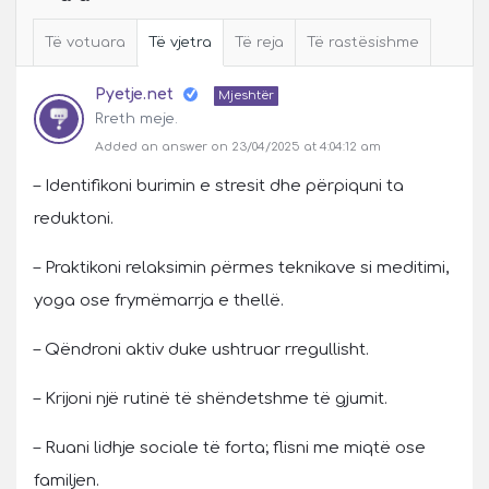
Të votuara
Të vjetra
Të reja
Të rastësishme
Pyetje.net
Mjeshtër
Rreth meje.
Added an answer on 23/04/2025 at 4:04:12 am
– Identifikoni burimin e stresit dhe përpiquni ta
reduktoni.
– Praktikoni relaksimin përmes teknikave si meditimi,
yoga ose frymëmarrja e thellë.
– Qëndroni aktiv duke ushtruar rregullisht.
– Krijoni një rutinë të shëndetshme të gjumit.
– Ruani lidhje sociale të forta; flisni me miqtë ose
familjen.