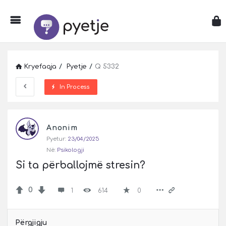
Kryefaqja
/
Pyetje
/
Q 5332
In Process
Pyetje
Anonim
Latest
Pyetur:
23/04/2025
Pyetje
Në:
Psikologji
Si ta përballojmë stresin?
0
1
614
0
Përgjigju