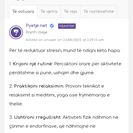
Të votuara
Të vjetra
Të reja
Të rastësishme
Pyetje.net
Mjeshtër
Rreth meje.
Added an answer on 23/04/2025 at 2:29:13 am
Për të reduktuar stresin, mund të ndiqni këto hapa:
1.
Krijoni një rutinë
: Përcaktoni orare për aktivitete
përditshme si punë, ushqim dhe gjumë.
2.
Praktikoni relaksimin
: Provoni teknikat e
relaksimit si meditimi, yoga ose frymëmarrja e
thellë.
3.
Ushtroni rregullisht
: Aktiviteti fizik ndihmon në
çlirimin e endorfinave, që ndihmojnë në