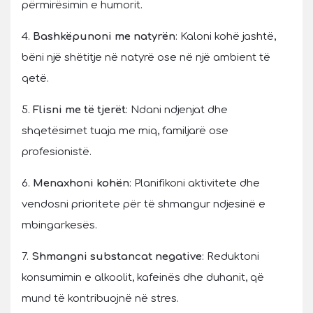
përmirësimin e humorit.
4.
Bashkëpunoni me natyrën
: Kaloni kohë jashtë,
bëni një shëtitje në natyrë ose në një ambient të
qetë.
5.
Flisni me të tjerët
: Ndani ndjenjat dhe
shqetësimet tuaja me miq, familjarë ose
profesionistë.
6.
Menaxhoni kohën
: Planifikoni aktivitete dhe
vendosni prioritete për të shmangur ndjesinë e
mbingarkesës.
7.
Shmangni substancat negative
: Reduktoni
konsumimin e alkoolit, kafeinës dhe duhanit, që
mund të kontribuojnë në stres.