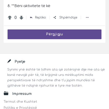
8. **Bëni aktivitete të kë
0
Repliko
Shpërndaje
Përgjigju
Footer
Pyetje
Synimi ynë është të lidhim ata që zotërojnë dije me ata që
kanë nevojë për të, të krijojmë ura mirëkuptimi midis
perspektivave të ndryshme dhe t’u japim mundësi të
gjithëve të ndajnë njohuritë e tyre me botën.
Impressum
Termat dhe Kushtet
Politika e Privatësisë