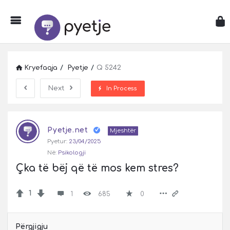
Kryefaqja
/
Pyetje
/
Q 5242
Next
In Process
Pyetje
Pyetje.net
Latest
Mjeshtër
Pyetur:
23/04/2025
Pyetje
Në:
Psikologji
Çka të bëj që të mos kem stres?
1
1
685
0
Përgjigju