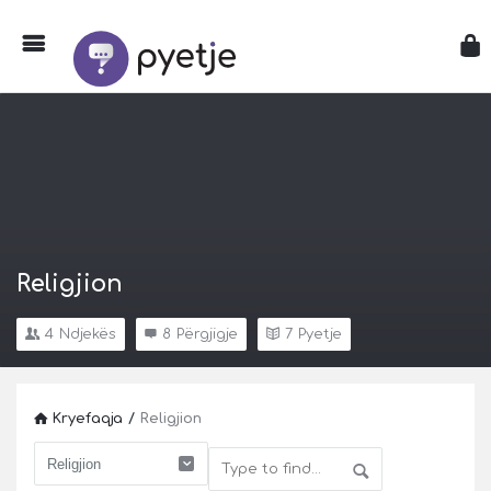
Religjion
4
Ndjekës
8
Përgjigje
7
Pyetje
Kryefaqja
/
Religjion