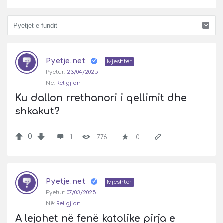
Pyetje
Pyetje.net
Latest
Mjeshtër
Pyetur:
23/04/2025
Pyetje
Në:
Religjion
Ku dallon rrethanori i qellimit dhe 
shkakut?
0
1
776
0
Pyetje.net
Mjeshtër
Pyetur:
07/03/2025
Në:
Religjion
A lejohet në fenë katolike pirja e 