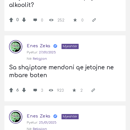
alkoolit?
0
0
252
0
Enes Zeka
Mjeshtër
Pyetur:
27/01/2025
Në:
Religjion
Sa shqiptare mendoni qe jetojne ne 
mbare boten
6
3
923
2
Enes Zeka
Mjeshtër
Pyetur:
25/01/2025
Në:
Religjion