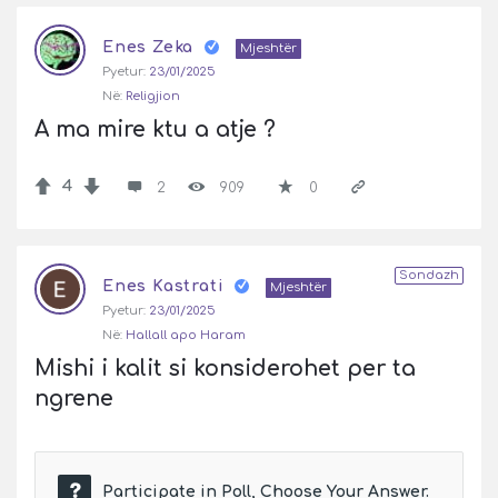
Enes Zeka
Mjeshtër
Pyetur:
23/01/2025
Në:
Religjion
A ma mire ktu a atje ?
4
2
909
0
Sondazh
Enes Kastrati
Mjeshtër
Pyetur:
23/01/2025
Në:
Hallall apo Haram
Mishi i kalit si konsiderohet per ta 
ngrene
Participate in Poll, Choose Your Answer.