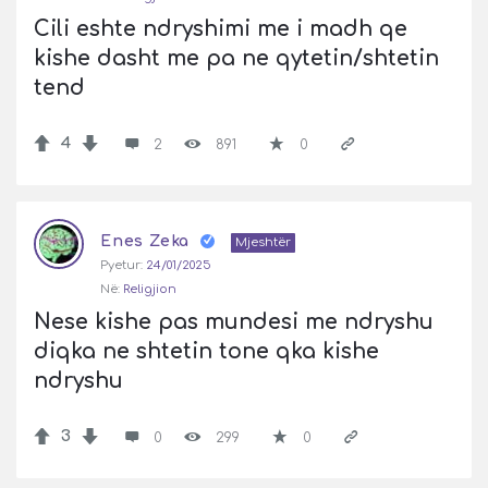
Cili eshte ndryshimi me i madh qe 
kishe dasht me pa ne qytetin/shtetin 
tend
4
2
891
0
Enes Zeka
Mjeshtër
Pyetur:
24/01/2025
Në:
Religjion
Nese kishe pas mundesi me ndryshu 
diqka ne shtetin tone qka kishe 
ndryshu
3
0
299
0