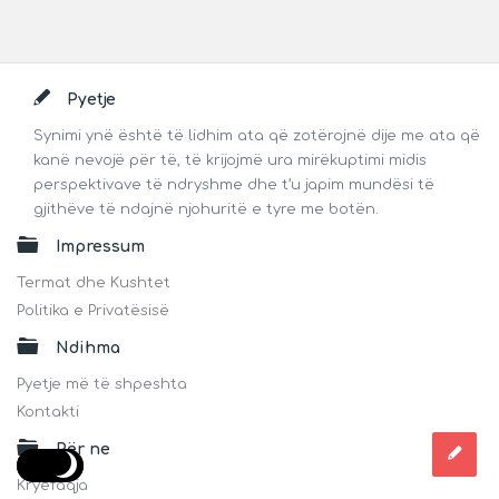
Footer
Pyetje
Synimi ynë është të lidhim ata që zotërojnë dije me ata që
kanë nevojë për të, të krijojmë ura mirëkuptimi midis
perspektivave të ndryshme dhe t’u japim mundësi të
gjithëve të ndajnë njohuritë e tyre me botën.
Impressum
Termat dhe Kushtet
Politika e Privatësisë
Ndihma
Pyetje më të shpeshta
Kontakti
Për ne
Kryefaqja