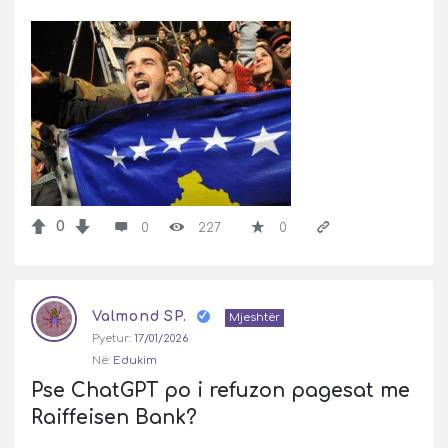
0
0
227
0
Valmond SP.
Mjeshtër
Pyetur:
17/01/2026
Në:
Edukim
Pse ChatGPT po i refuzon pagesat me 
Raiffeisen Bank?