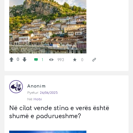
0
1
993
0
Anonim
Pyetur:
26/06/2025
Në:
Hobi
Në cilat vende stina e verës është 
shumë e padurueshme?