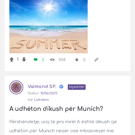
1
2
908
0
Valmond SP.
Mjeshtër
Pyetur:
10/06/2025
Në:
Udhëtim
A udhëton dikush për Munich?
Përshëndetje, uroj të jeni mirë! A është dikush që
udhëton për Munich nesër ose mbasnesër me