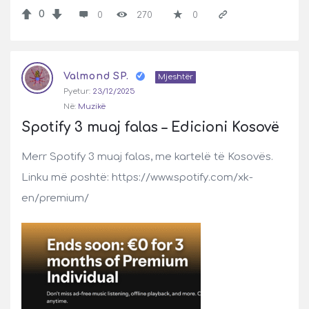
0
0
270
0
Valmond SP.
Mjeshtër
Pyetur:
23/12/2025
Në:
Muzikë
Spotify 3 muaj falas – Edicioni Kosovë
Merr Spotify 3 muaj falas, me kartelë të Kosovës.
Linku më poshtë: https://www.spotify.com/xk-
en/premium/