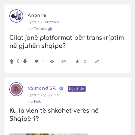
Anonim
Pyetur:
28/06/2025
Në:
Teknologji
Cilat janë platformat për transkriptim 
në gjuhën shqipe?
0
1
1,019
0
Valmond SP.
Mjeshtër
Pyetur:
26/06/2025
Në:
Hobi
Ku ia vlen të shkohet verës në 
Shqipëri?