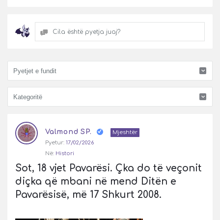
Cila është pyetja juaj?
Pyetje
Valmond SP.
Latest
Mjeshtër
Pyetur:
17/02/2026
Pyetje
Në:
Histori
Sot, 18 vjet Pavarësi. Çka do të veçonit 
diçka që mbani në mend Ditën e 
Pavarësisë, më 17 Shkurt 2008.