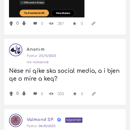
0
0
387
0
Anonim
Pyetur:
25/11/2025
Në:
romancë
Nëse ni qike ska social media, a i bjen 
qe o mire a keq?
0
0
300
0
Valmond SP.
Mjeshtër
Pyetur:
04/10/2025