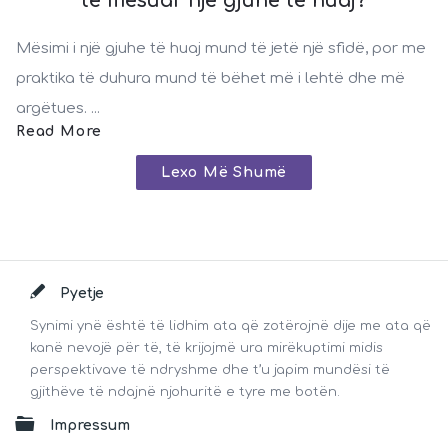
të mësuar një gjuhë të huaj?
Mësimi i një gjuhe të huaj mund të jetë një sfidë, por me
praktika të duhura mund të bëhet më i lehtë dhe më
argëtues. ...
Read More
Lexo Më Shumë
Footer
Pyetje
Synimi ynë është të lidhim ata që zotërojnë dije me ata që
kanë nevojë për të, të krijojmë ura mirëkuptimi midis
perspektivave të ndryshme dhe t’u japim mundësi të
gjithëve të ndajnë njohuritë e tyre me botën.
Impressum