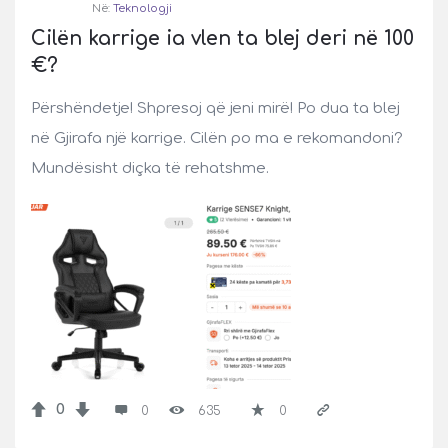
Në:
Teknologji
Cilën karrige ia vlen ta blej deri në 100 
€?
Përshëndetje! Shpresoj që jeni mirë! Po dua ta blej
në Gjirafa një karrige. Cilën po ma e rekomandoni?
Mundësisht diçka të rehatshme.
0
0
635
0