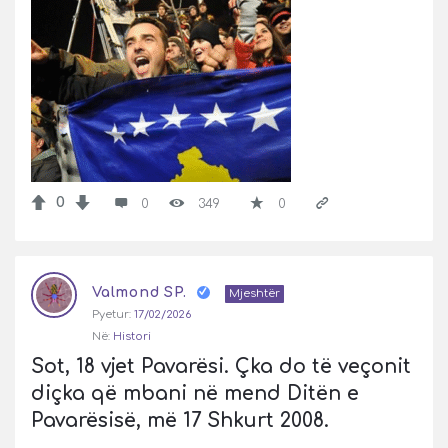
0
0
349
0
Valmond SP.
Mjeshtër
Pyetur:
17/02/2026
Në:
Histori
Sot, 18 vjet Pavarësi. Çka do të veçonit 
diçka që mbani në mend Ditën e 
Pavarësisë, më 17 Shkurt 2008.