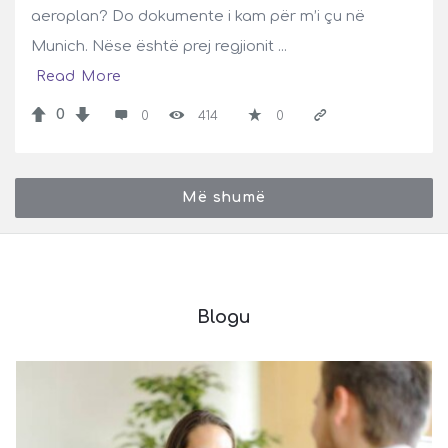
aeroplan? Do dokumente i kam për m’i çu në
Munich. Nëse është prej regjionit ...
Read More
0
0
414
0
Më shumë
Blogu
Pyetje
Latest
Articles