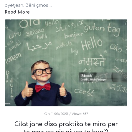
pyetjesh. Bëni çmos ...
Read More
On:
11/05/2025
Views: 687
Cilat janë disa praktika të mira për