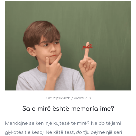
On:
20/01/2025
Views: 783
Sa e mirë është memoria ime?
Mendojnë se keni një kujtesë të mirë? Ne do të jemi
gjykatësit e kësaj! Në këtë test, do t’ju bëjmë një seri