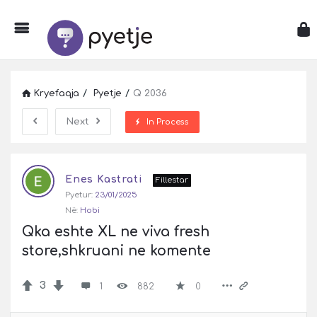
Kryefaqja
/
Pyetje
/
Q 2036
Next
In Process
Pyetje
Enes Kastrati
Latest
Fillestar
Pyetur:
23/01/2025
Pyetje
Në:
Hobi
Qka eshte XL ne viva fresh 
store,shkruani ne komente
3
1
882
0