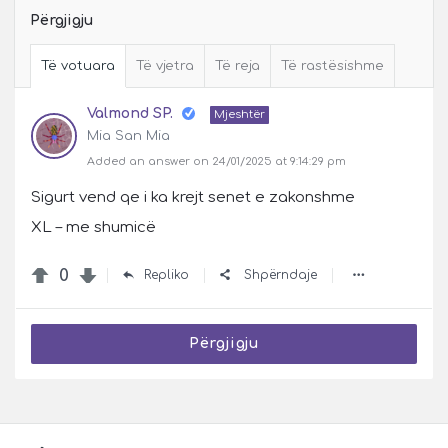
Përgjigju
Të votuara
Të vjetra
Të reja
Të rastësishme
Valmond SP.
Mjeshtër
Mia San Mia
Added an answer on 24/01/2025 at 9:14:29 pm
Sigurt vend qe i ka krejt senet e zakonshme
XL – me shumicë
0
Repliko
Shpërndaje
Përgjigju