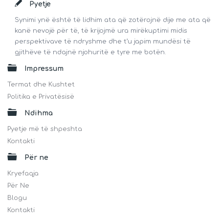
Footer
Pyetje
Synimi ynë është të lidhim ata që zotërojnë dije me ata që
kanë nevojë për të, të krijojmë ura mirëkuptimi midis
perspektivave të ndryshme dhe t’u japim mundësi të
gjithëve të ndajnë njohuritë e tyre me botën.
Impressum
Termat dhe Kushtet
Politika e Privatësisë
Ndihma
Pyetje më të shpeshta
Kontakti
Për ne
Kryefaqja
Për Ne
Blogu
Kontakti