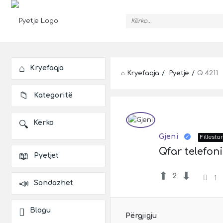
Pyetje
Explore
Kryefaqja
Kryefaqja
/
Pyetje
/
Q 4211
Kategoritë
Pyetje
Latest
Kërko
Gjeni
Fillestar
Pyetje
Qfar telefon
Pyetjet
2
1
Sondazhet
Blogu
Përgjigju