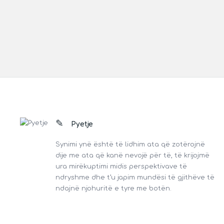
Footer
Pyetje
Synimi ynë është të lidhim ata që zotërojnë
dije me ata që kanë nevojë për të, të krijojmë
ura mirëkuptimi midis perspektivave të
ndryshme dhe t’u japim mundësi të gjithëve të
ndajnë njohuritë e tyre me botën.