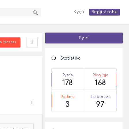
Kyçu
Regjistrohu
Sidebar
Pyet
In Process
Statistika
Pyetje
Përgjigje
178
168
Postime
Përdorues
3
97