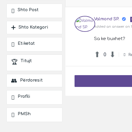
Shto Post
Valmond SP.
Added an answer on 18
Shto Kategori
Sa ke buxhet?
Etiketat
0
R
Titujt
Përdoresit
Profili
PMSh