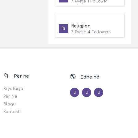
7
Pyetje
,
1
Follower
Religjion
7
Pyetje
,
4
Followers
Për ne
Edhe në
Kryefaqja
Për Ne
Blogu
Kontakti