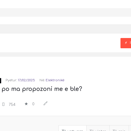
Pyetur:
17/02/2025
Në:
Elektronikë
i po ma propozoni me e ble?
0
754