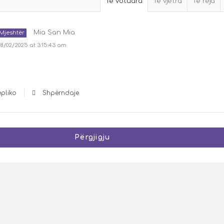
Të votuara
Të vjetra
Të reja
Mia San Mia
Mjeshtër
/02/2025 at 3:15:43 am
epliko
Shpërndaje
Përgjigju