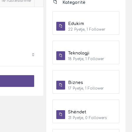
Të rastësishme
Kategoritë
Edukim
22
Pyetje
,
1
Follower
Teknologji
18
Pyetje
,
1
Follower
Biznes
17
Pyetje
,
1
Follower
Shëndet
31
Pyetje
,
0
Followers