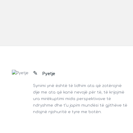
Footer
Pyetje
Synimi ynë është të lidhim ata që zotërojnë
dije me ata që kanë nevojë për të, të krijojmë
ura mirëkuptimi midis perspektivave të
ndryshme dhe t’u japim mundësi të gjithëve të
ndajnë njohuritë e tyre me botën.