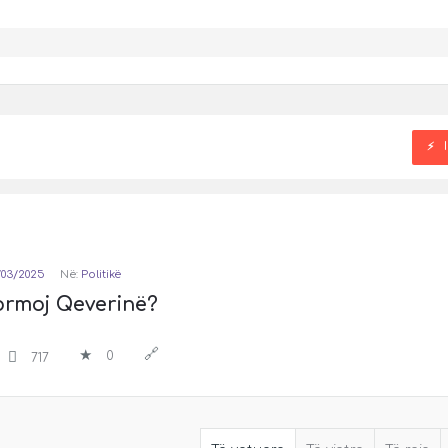
/03/2025
Në:
Politikë
ormoj Qeverinë?
0
717