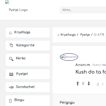
Pyetje
Explore
Kryefaqja
Kryefaqja
/
Pyetje
/
Q 4778
Kategoritë
Pyetje
Latest
Kërko
Anonim
Pyetur:
06
Pyetje
Kush do ta f
Pyetjet
0
1
Sondazhet
Blogu
Përgjigju