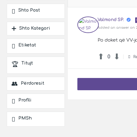
Shto Post
Valmond SP.
Added an answer on 22
Shto Kategori
Po doket që VV-j
Etiketat
0
R
Titujt
Përdoresit
Profili
PMSh