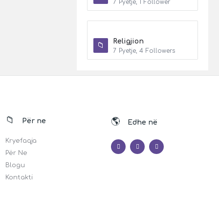
7
Pyetje
,
1
Follower
Religjion
7
Pyetje
,
4
Followers
Për ne
Edhe në
Kryefaqja
Për Ne
Blogu
Kontakti