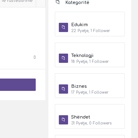
Të rastësishme
Kategoritë
Edukim
22
Pyetje
,
1
Follower
Teknologji
18
Pyetje
,
1
Follower
Biznes
17
Pyetje
,
1
Follower
Shëndet
31
Pyetje
,
0
Followers