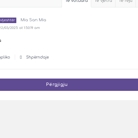
Të votuara
Të vjetra
Të reja
Mia San Mia
Mjeshtër
/03/2025 at 1:50:19 am
a
epliko
Shpërndaje
Përgjigju