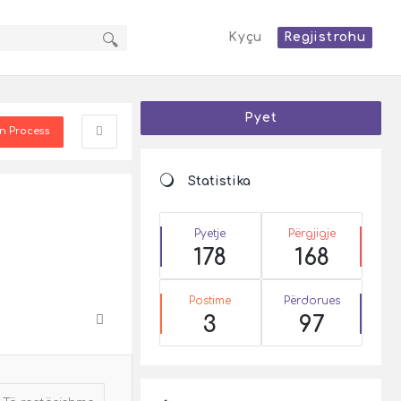
Kyçu
Regjistrohu
Sidebar
Pyet
In Process
Statistika
Pyetje
Përgjigje
178
168
Postime
Përdorues
3
97