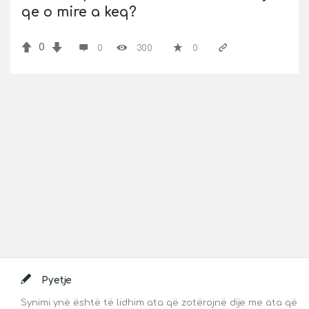
qe o mire a keq?
0
0
300
0
Footer
Pyetje
Synimi ynë është të lidhim ata që zotërojnë dije me ata që