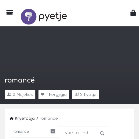
romancë
0
Ndjekës
1
Përgjigju
2
Pyetje
Kryefaqja
/
romancë