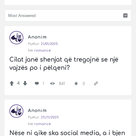
Pyetje
Anonim
Latest
Pyetur:
21/01/2025
Pyetje
Në:
romancë
Cilat janë shenjat që tregojnë se një 
vajzës po i pëlqeni?
4
1
841
0
Anonim
Pyetur:
25/11/2025
Në:
romancë
Nëse ni qike ska social media, a i bjen 