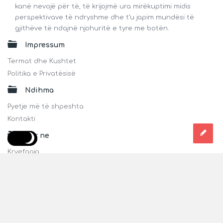
kanë nevojë për të, të krijojmë ura mirëkuptimi midis
perspektivave të ndryshme dhe t’u japim mundësi të
gjithëve të ndajnë njohuritë e tyre me botën.
Impressum
Termat dhe Kushtet
Politika e Privatësisë
Ndihma
Pyetje më të shpeshta
Kontakti
Për ne
Kryefaqja
Për Ne
Blogu
Kontakti
Edhe në