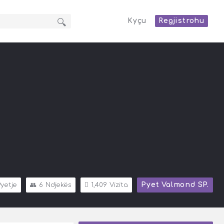
Kyçu
Regjistrohu
Pyet Valmond SP.
yetje
6
Ndjekës
1,409
Vizita
Sidebar