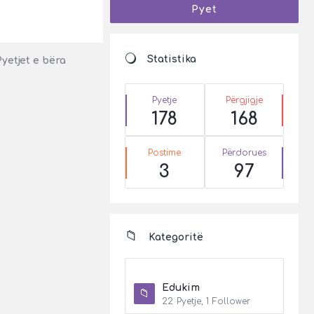
Pyet
Statistika
Pyetjet e bëra
Pyetje
Përgjigje
178
168
.
Postime
Përdorues
3
97
Kategoritë
Edukim
22
Pyetje
,
1
Follower