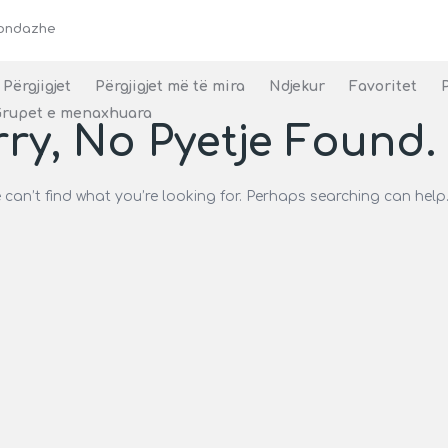
ondazhe
Përgjigjet
Përgjigjet më të mira
Ndjekur
Favoritet
rupet e menaxhuara
ry, No Pyetje Found.
 can’t find what you’re looking for. Perhaps searching can help