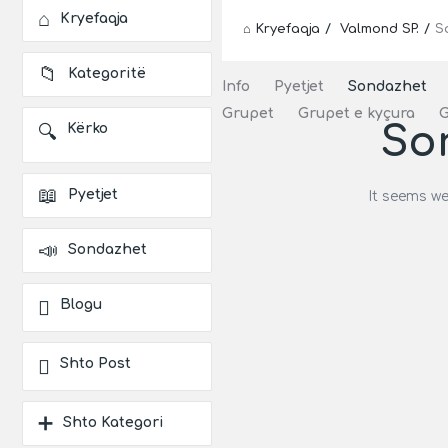
Explore
Kryefaqja
Kryefaqja
/
Valmond SP.
/
S
Kategoritë
Info
Pyetjet
Sondazhet
Grupet
Grupet e kyçura
G
Sor
Kërko
Pyetje
Latest
Pyetjet
It seems we
Pyetje
Sondazhet
Blogu
Shto Post
Shto Kategori