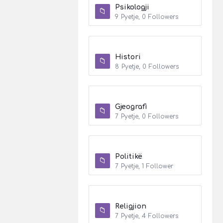
Psikologji
9
Pyetje
,
0
Followers
Histori
8
Pyetje
,
0
Followers
Gjeografi
7
Pyetje
,
0
Followers
Politikë
7
Pyetje
,
1
Follower
Religjion
7
Pyetje
,
4
Followers