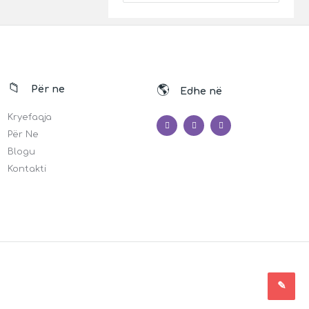
Për ne
Edhe në
Kryefaqja
Për Ne
Blogu
Kontakti