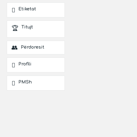
Etiketat
Titujt
Përdoresit
Profili
PMSh