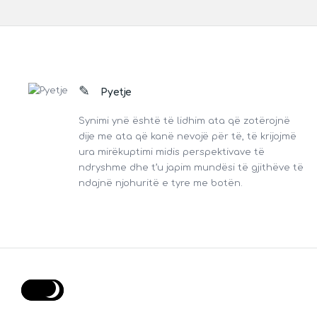
Footer
Pyetje
Synimi ynë është të lidhim ata që zotërojnë
dije me ata që kanë nevojë për të, të krijojmë
ura mirëkuptimi midis perspektivave të
ndryshme dhe t’u japim mundësi të gjithëve të
ndajnë njohuritë e tyre me botën.