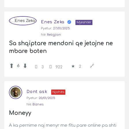
Enes Zeka
Mjeshtër
Pyetur:
27/01/2025
Në:
Religjion
Sa shqiptare mendoni qe jetojne ne 
mbare boten
6
2
3
922
Dont ask
Njohës
Pyetur:
20/01/2025
Në:
Biznes
Moneyy
A ka pernime naj menyr me fitu pare online pa shti