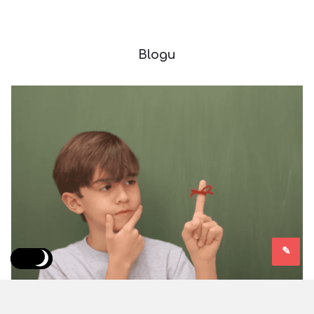
Blogu
Pyetje
Latest
Articles
On:
20/01/2025
Views: 783