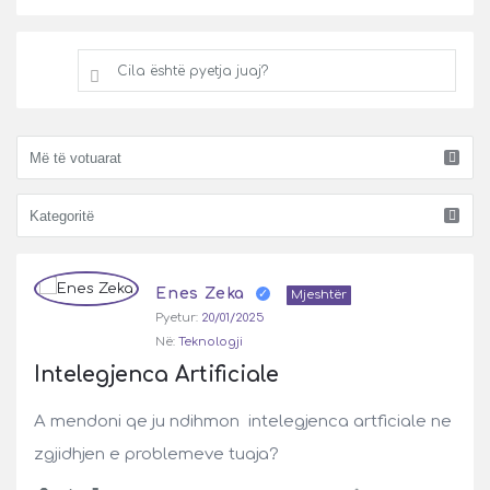
Cila është pyetja juaj?
Pyetje
Enes Zeka
Latest
Mjeshtër
Pyetur:
20/01/2025
Pyetje
Në:
Teknologji
Intelegjenca Artificiale
A mendoni qe ju ndihmon intelegjenca artficiale ne
zgjidhjen e problemeve tuaja?