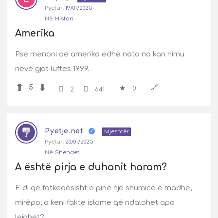
Pyetur:
19/01/2025
Në:
Histori
Amerika
Pse menoni qe amerika edhe nato na kan nimu
neve gjat luftes 1999.
5
0
2
641
Pyetje.net
Mjeshtër
Pyetur:
20/01/2025
Në:
Shëndet
A është pirja e duhanit haram?
E di që fatkeqësisht e pinë një shumicë e madhe,
mirëpo, a keni fakte islame që ndalohet apo
lejohet?