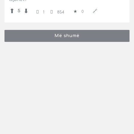
5
0
1
854
Më shumë