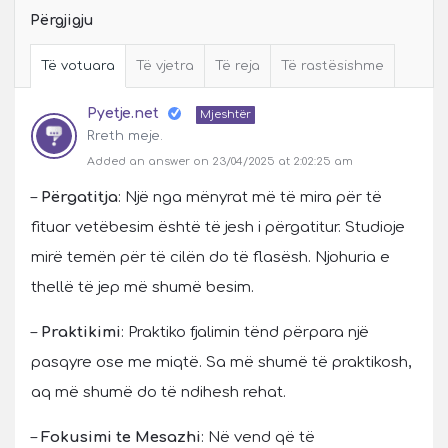
Përgjigju
Të votuara
Të vjetra
Të reja
Të rastësishme
Pyetje.net
Mjeshtër
Rreth meje.
Added an answer on 23/04/2025 at 2:02:25 am
–
Përgatitja
: Një nga mënyrat më të mira për të
fituar vetëbesim është të jesh i përgatitur. Studioje
mirë temën për të cilën do të flasësh. Njohuria e
thellë të jep më shumë besim.
–
Praktikimi
: Praktiko fjalimin tënd përpara një
pasqyre ose me miqtë. Sa më shumë të praktikosh,
aq më shumë do të ndihesh rehat.
–
Fokusimi te Mesazhi
: Në vend që të