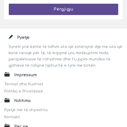
Përgjigju
Footer
Pyetje
Synimi ynë është të lidhim ata që zotërojnë dije me ata që
kanë nevojë për të, të krijojmë ura mirëkuptimi midis
perspektivave të ndryshme dhe t’u japim mundësi të
gjithëve të ndajnë njohuritë e tyre me botën.
Impressum
Termat dhe Kushtet
Politika e Privatësisë
Ndihma
Pyetje më të shpeshta
Kontakti
Për ne