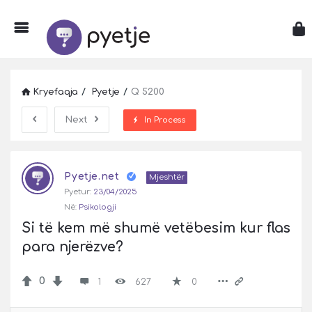
Kryefaqja
/
Pyetje
/
Q 5200
Next
In Process
Pyetje
Pyetje.net
Latest
Mjeshtër
Pyetur:
23/04/2025
Pyetje
Në:
Psikologji
Si të kem më shumë vetëbesim kur flas 
para njerëzve?
0
1
627
0