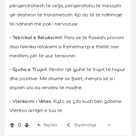
përqendrohesh te vetja, përqendrohu te mesazhi
që dëshiron të transmetosh. Kjo do të të ndihmojë
të ndihesh më pak i nervozuar.
–
Teknikat e Relaksimit
: Para se të flasësh, provoni
disa teknika relaksimi si frymëmarrja e thellë ose
meditimi për të ulur tensionin.
–
Gjuha e Trupit
: Përdor një gjuhë të trupit të hapur
dhe pozitive. Më shumë se fjalët, mënyra se si i
shpreh ato ka rëndësi të madhe.
–
Vlerësimi i Vetes
: Kujto se çdo kush bën gabime.
Vlerëso arritjet e tua të
0
Repliko
Shpërndaje