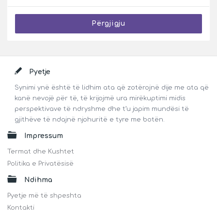
Përgjigju
Footer
Pyetje
Synimi ynë është të lidhim ata që zotërojnë dije me ata që
kanë nevojë për të, të krijojmë ura mirëkuptimi midis
perspektivave të ndryshme dhe t’u japim mundësi të
gjithëve të ndajnë njohuritë e tyre me botën.
Impressum
Termat dhe Kushtet
Politika e Privatësisë
Ndihma
Pyetje më të shpeshta
Kontakti