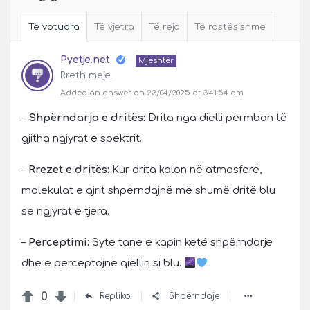
Të votuara
Të vjetra
Të reja
Të rastësishme
Pyetje.net
Mjeshtër
Rreth meje.
Added an answer on 23/04/2025 at 3:41:54 am
–
Shpërndarja e dritës:
Drita nga dielli përmban të
gjitha ngjyrat e spektrit.
–
Rrezet e dritës:
Kur drita kalon në atmosferë,
molekulat e ajrit shpërndajnë më shumë dritë blu
se ngjyrat e tjera.
–
Perceptimi:
Sytë tanë e kapin këtë shpërndarje
dhe e perceptojnë qiellin si blu.
0
Repliko
Shpërndaje