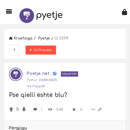
Kryefaqja
/
Pyetje
/
Q 5299
In Process
Pyetje
Pyetje.net
Latest
Mjeshtër
Pyetur:
23/04/2025
Pyetje
Në:
Filozofi
Pse qielli është blu?
0
1
548
0
Përgjigju