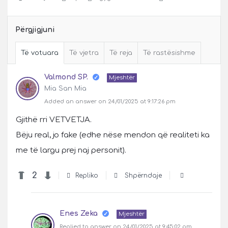
Përgjigjuni
Të votuara
Të vjetra
Të reja
Të rastësishme
Valmond SP.
Mjeshtër
Mia San Mia
Added an answer on 24/01/2025 at 9:17:26 pm
Gjithë rri VETVETJA.
Bëju real, jo fake (edhe nëse mendon që realiteti ka
me të largu prej naj personit).
2
Repliko
Shpërndaje
Enes Zeka
Mjeshtër
Replied to answer on 24/01/2025 at 9:45:02 pm