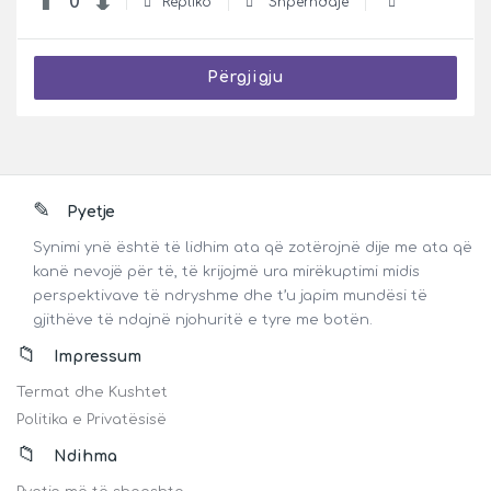
0
Repliko
Shpërndaje
Përgjigju
Footer
Pyetje
Synimi ynë është të lidhim ata që zotërojnë dije me ata që
kanë nevojë për të, të krijojmë ura mirëkuptimi midis
perspektivave të ndryshme dhe t’u japim mundësi të
gjithëve të ndajnë njohuritë e tyre me botën.
Impressum
Termat dhe Kushtet
Politika e Privatësisë
Ndihma