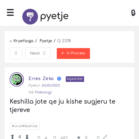
Kryefaqja
/
Pyetje
/
Q 2378
In Process
Next
Pyetje
Enes Zeka
Latest
Mjeshtër
Pyetur:
24/01/2025
Pyetje
Në:
Psikologji
Keshilla jote qe ju kishe sugjeru te 
tjereve
#viral#keshille
4
0
4
693