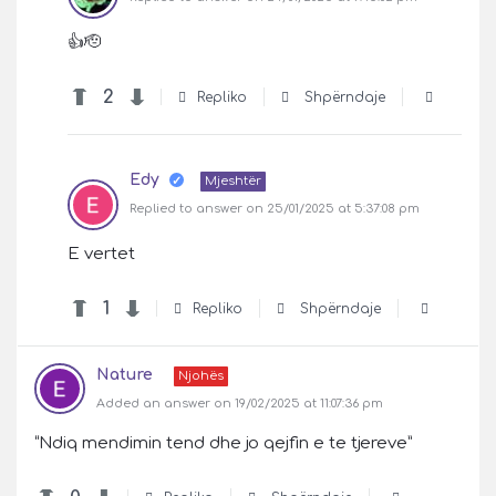
👍🫡
2
Repliko
Shpërndaje
Edy
Mjeshtër
Replied to answer on 25/01/2025 at 5:37:08 pm
E vertet
1
Repliko
Shpërndaje
Nature
Njohës
Added an answer on 19/02/2025 at 11:07:36 pm
“Ndiq mendimin tend dhe jo qejfin e te tjereve”