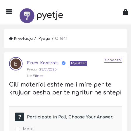
Kryefaqja
/
Pyetje
/
Q 1641
Pyetje
Sondazh
Enes Kastrati
Latest
Mjeshtër
Pyetur:
23/01/2025
Pyetje
Në:
Fitnes
Cili material eshte me i mire per te 
krujuar pesha per te ngritur ne shtepi
Participate in Poll, Choose Your Answer.
Metal