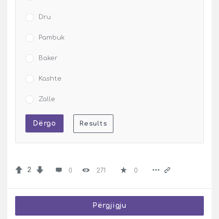
Dru
Pambuk
Baker
Kashte
Zalle
2
0
271
0
Përgjigju