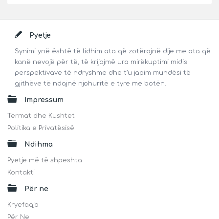
Footer
Pyetje
Synimi ynë është të lidhim ata që zotërojnë dije me ata që
kanë nevojë për të, të krijojmë ura mirëkuptimi midis
perspektivave të ndryshme dhe t’u japim mundësi të
gjithëve të ndajnë njohuritë e tyre me botën.
Impressum
Termat dhe Kushtet
Politika e Privatësisë
Ndihma
Pyetje më të shpeshta
Kontakti
Për ne
Kryefaqja
Për Ne